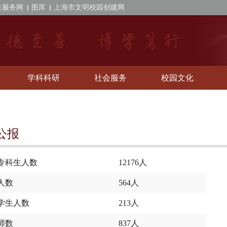
生服务网
图库
上海市文明校园创建网
学科科研
社会服务
校园文化
公报
专科生人数
12176人
人数
564人
学生人数
213人
师数
837人