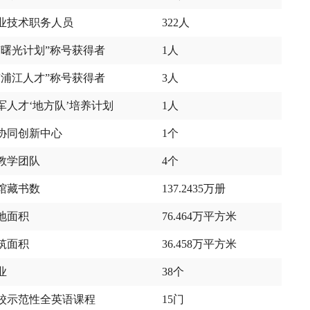
业技术职务人员
322人
“曙光计划”称号获得者
1人
“浦江人才”称号获得者
3人
军人才‘地方队’培养计划
1人
协同创新中心
1个
教学团队
4个
馆藏书数
137.2435万册
地面积
76.464万平方米
筑面积
36.458万平方米
业
38个
校示范性全英语课程
15门