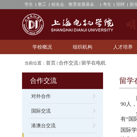
学生
教工
校友会、教育发展基金...
考生
招聘
新
学校概况
组织机构
人才培养
首页
合作交流
留学在电机
当前位置：
合作交流
留学
对外合作
90
人，
国际交流
有“国
港澳台交流
国际学