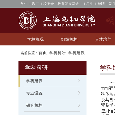
学生
教工
校友会、教育发展基金...
考生
招聘
新
学校概况
组织机构
人才培养
首页
学科科研
学科建设
当前位置：
学科科研
学科
学科建设
“
力加强
专业设置
科体系
及其自
贸易学
研究机构
应用语