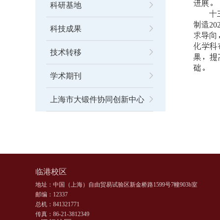
进展。
科研基地
十
制造
20
科技成果
求导向
化学科
技术转移
果，提
础。
学术期刊
上海市大锻件协同创新中心
临港校区
地址：中国（上海）自由贸易试验区新金桥路1599号7幢903b室
邮编：12337
总机：841321771
传真：86-21-3812349