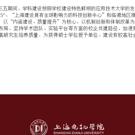
三五期间，学科建设按照学校建设特色鲜明的应用技术大学的发
、“上海建设具有全球影响力的科技创新中心”和临港地区
25”
，以
“内涵建设、质量提升”
为核心，以机制创新和体制改革为
布局，坚持学术团队、实验平台等方面的校企共建路径，加速
高研究生培养质量，为获得硕士学位授予单位、建设有较高社