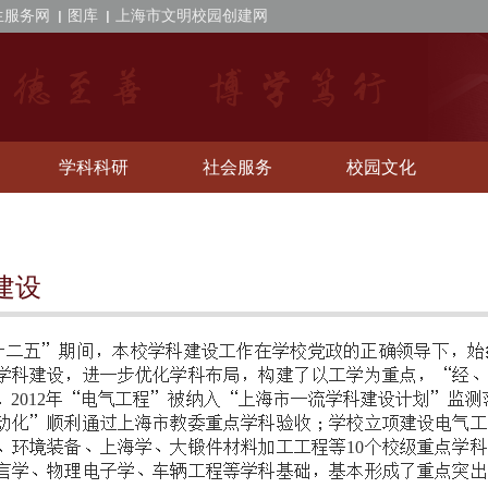
生服务网
图库
上海市文明校园创建网
学科科研
社会服务
校园文化
建设
十二五”期间，
本校
学科建设工作在学校党政的正确领导下，始
学科建设，进一步优化学科布局，构建了以工学为重点，“经、
。
年“电气工程”被纳入“上海市一流学科建设计划”监测
2012
动化”顺利通过上海市教委重点学科验收；学校立项建设电气工
、环境装备、上海学、大锻件材料加工工程等
个校级重点学科
10
言学、物理电子学、车辆工程等学科基础，基本形成了重点突出