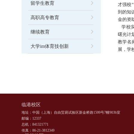
留学生教育
才强校
到的知
高职高专教育
金的资
学校实
继续教育
曙光计
教学名
大学im体育技创新
展，学
临港校区
地址：中国（上海）自由贸易试验区新金桥路1599号7幢903b室
邮编：12337
总机：841321771
传真：86-21-3812349