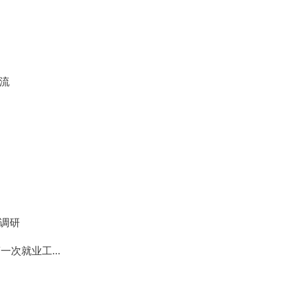
流
调研
次就业工...