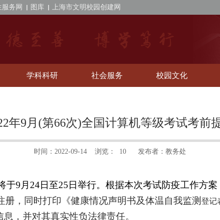
生服务网
图库
上海市文明校园创建网
学科科研
社会服务
校园文化
022年9月(第66次)全国计算机等级考试考前
时间：2022-09-14
浏览：
10
发布者：
教务处
将于
9
月
24
日至
25
日举行。根据本次考试防疫工作方案
”注册，同时打印《健康情况声明书及体温自我监测
登记
信息，并对其真实性负法律责任。