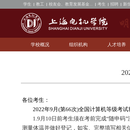
学生
教工
校友会、教育发展基金...
考生
招聘
新
学校概况
组织机构
人才培养
2
各位考生：
2022
年
9
月
(
第
66
次
)
全国计算机等级考试
1.9
月
10
日前考生须在考前完成“随申码
测量体温并做好登记，如实、完整填写相关