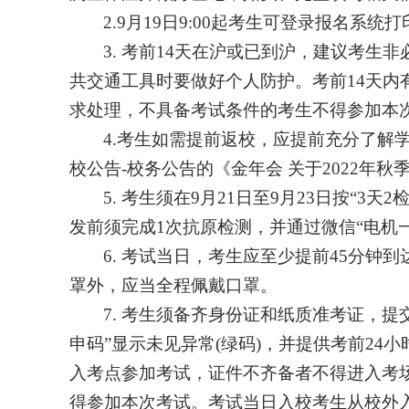
2.9
月
19
日
9:00
起考生可登录报名系统打
3.
考前
14
天在沪或已到沪，建议考生非
共交通工具时要做好个人防护。考前
14
天内
求处理，不具备考试条件的考生不得参加本
4.
考生如需提前返校，应提前充分了解
校公告
-
校务公告的《金年会 关于
2022
年秋
5.
考生须在
9
月
21
日至
9
月
23
日按“
3
天
2
发前须完成
1
次抗原检测，并通过微信“电机
6.
考试当日，考生应至少提前
45
分钟到
罩外，应当全程佩戴口罩。
7.
考生须备齐身份证和纸质准考证，提
申码”显示未见异常
(
绿码
)
，并提供考前
24
小
入考点参加考试，证件不齐备者不得进入考
得参加本次考试。考试当日入校考生从校外