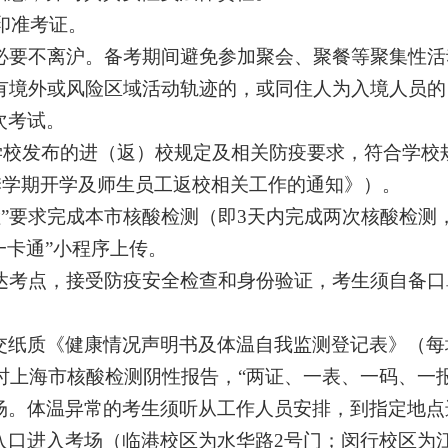
印准考证。
必要不离沪。备考期间避免参加聚会、聚餐等聚集性活
有境外或风险区域活动轨迹的，或同住人为入境人员的
次考试。
学校发布的进（返）校规定及相关防疫要求，符合学校
季学期开学及师生员工返校相关工作的通知》）。
检”要求完成本市核酸检测（即
3
天内完成两次核酸检测
一卡通”小程序上传。
达考点，接受防疫安全检查和身份验证，考生须自备口
交纸质《健康情况声明书及体温自我监测登记表》（每
时上海市核酸检测阴性报告，“两证、一表、一码、一
场。体温异常的考生须听从工作人员安排，到指定地点
入口进入考场（临港校区为水华路
2
号门；闵行校区为