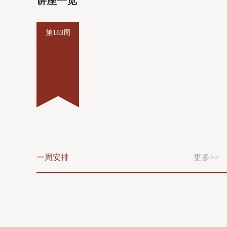
讲座一览
全体校领导，中层干部、教师代表、统战人士代表等共240
余人出席会议开幕式。开幕式第一阶段由壹号pg娱乐电子
游戏-壹号电子娱乐app下载 党委书记鲁雄刚主持，第二阶
第183周
段由副院长杨俊杰主持。上海市教卫工作党委巡视员杨伟
人充分肯定了当前我校召开人才工作会议的重要意义和我
校的办学成效，并对我校事业发展和人才工作提出三点希
望：一是提高人才工作政治站位，深入学习贯彻落实中央
和上海市人才工作会议精神；二是发挥学校办学优势，走
出一条具有电机学院特色的高质量发展新路；三是牢记立
德树人根本任务，不断推进特色鲜明的高水平应用技术大
学建设。他希望我校紧紧围绕学校发展目标，在建设特色
鲜明的高水平应用技术大学的征程中，创造新的业绩。临
港新片区管委会专职副主任赵义怀回顾了临港新片区和壹
一周安排
更多>>
号pg娱乐电子游戏-壹号电子娱乐app下载 入驻临港这些年
的发展成绩，肯定了我校人