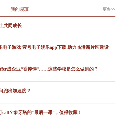
报
我的易班
更多>>
更多>>
土共同成长
电子游戏-壹号电子娱乐app下载 助力临港新片区建设
fer成企业“香饽饽”……这些学校是怎么做到的？
何跑出加速度？
all？象牙塔的“最后一课”，值得收藏！